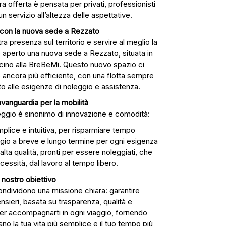
ra offerta è pensata per privati, professionisti
 servizio all’altezza delle aspettative.
con la nuova sede a Rezzato
ra presenza sul territorio e servire al meglio la
 aperto una nuova sede a Rezzato, situata in
icino alla BreBeMi. Questo nuovo spazio ci
o ancora più efficiente, con una flotta sempre
to alle esigenze di noleggio e assistenza.
’avanguardia per la mobilità
oleggio è sinonimo di innovazione e comodità:
plice e intuitiva, per risparmiare tempo
eggio a breve e lungo termine per ogni esigenza
i alta qualità, pronti per essere noleggiati, che
essità, dal lavoro al tempo libero.
l nostro obiettivo
ndividono una missione chiara: garantire
sieri, basata su trasparenza, qualità e
per accompagnarti in ogni viaggio, fornendo
ano la tua vita più semplice e il tuo tempo più