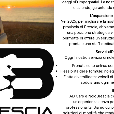
viaggi più impegnativi. La nost
e aziende, garantendo un
L’espansione 
Nel 2025, per migliorare la nost
provincia di Brescia, abbiamo
una posizione strategica v
permette di offrire un servizi
pronta e uno staff dedica
Servizi all
Oggi il nostro servizio di n
Prenotazione online: sem
Flessibilità delle formule: nol
Flotta diversificata: veicoli d
soddisfano ogni nec
I
AD Cars e NoloBrescia co
un’esperienza senza pen
professionalità. Siamo qui 
soluzioni di mobilità che rend