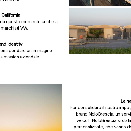
California
a da questo momento anche al
 marchiati VW.
nd Identity
erni per dare un’immagine
la mission aziendale.
La na
Per consolidare il nostro impe
brand NoloBrescia, un servi
veicoli. NoloBrescia si disti
personalizzate, che vanno dal