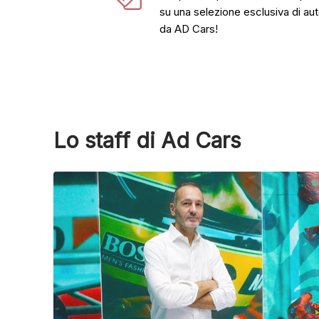
su una selezione esclusiva di au
da AD Cars!
Lo staff di Ad Cars