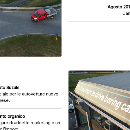
Agosto 201
Cam
to Suzuki
ciale per le autovetture nuove
nese.
nto organico
igure di addetto marketing e un
 l’import.