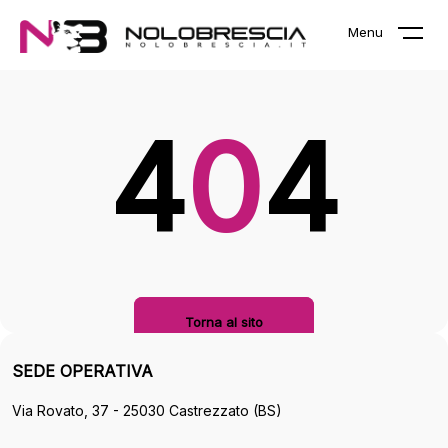
La pagina che stai cercando non
Menu
esiste!
4
0
4
Torna al sito
SEDE OPERATIVA
Via Rovato, 37 - 25030 Castrezzato (BS)