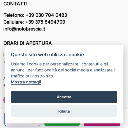
CONTATTI
Telefono: +39 030 704 0483
Cellulare: +39 375 6494709
info@nolobrescia.it
ORARI DI APERTURA
Questo sito web utilizza i cookie
Lunedì – Venerdì: 8:30 - 12:30 / 14:30 - 19:00
Sabato: 8:30 - 18:00
Usiamo i cookie per personalizzare i contenuti e gli
annunci, per funzionalità dei social media e analizzare il
traffico sul nostro sito.
Ad Cars P.IVA: IT 03181760988
Mostra dettagli
© Another site by
Gestionale auto
LabyCar (2025)
Accetta
Rifiuta
Chiama
Whatsapp
Contatta